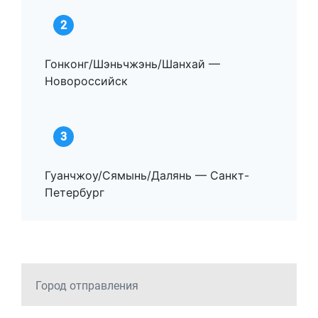
2
Гонконг/Шэньчжэнь/Шанхай —
Новороссийск
3
Гуанчжоу/Сямынь/Далянь — Санкт-
Петербург
Город отправления