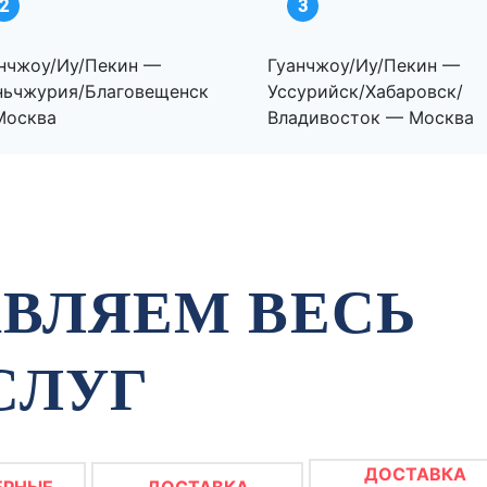
2
3
нчжоу/Иу/Пекин —
Гуанчжоу/Иу/Пекин —
ньчжурия/Благовещенск
Уссурийск/Хабаровск/
Москва
Владивосток — Москва
ВЛЯЕМ ВЕСЬ
СЛУГ
ДОСТАВКА
ЕРНЫЕ
ДОСТАВКА