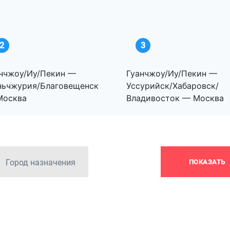
2
3
нчжоу/Иу/Пекин —
Гуанчжоу/Иу/Пекин —
ньчжурия/Благовещенск
Уссурийск/Хабаровск/
Москва
Владивосток — Москва
Город назначения
ПОКАЗАТЬ