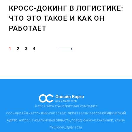
КРОСС-ДОКИНГ В ЛОГИСТИКЕ:
ЧТО ЭТО ТАКОЕ И КАК ОН
РАБОТАЕТ
1
2
3
4
© 2007-2026 ТРАНСПОРТНАЯ КОМПАНИЯ
ООО «ОНЛАЙН КАРГО»
ИНН
6501301881
ОГРН
1186501008550
ЮРИДИЧЕСКИЙ
АДРЕС:
693006, САХАЛИНСКАЯ ОБЛАСТЬ, ГОРОД ЮЖНО-САХАЛИНСК, УЛИЦА
ПУШКИНА, ДОМ 152А