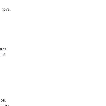
 груз,
 для
вый
ов.
ейшим