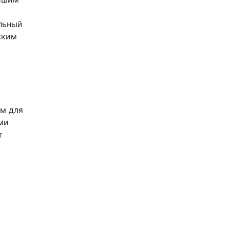
льный
ским
м для
ми
т