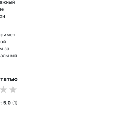
важный
ие
три
пример,
кой
м за
мальный
статью
г:
5.0
(1)