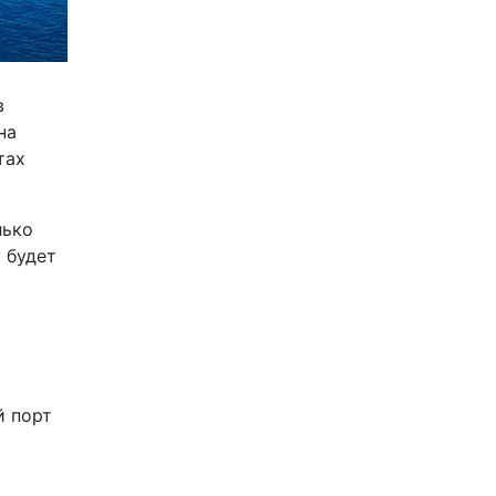
в
на
тах
лько
 будет
й порт