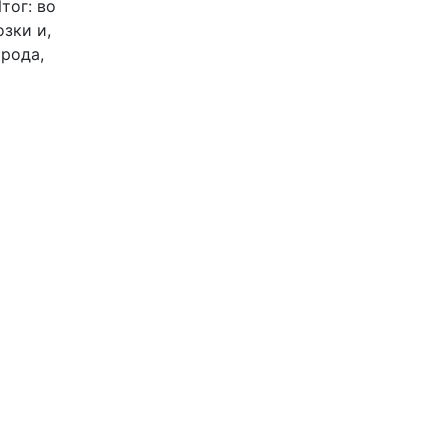
тог: во
зки и,
орода,