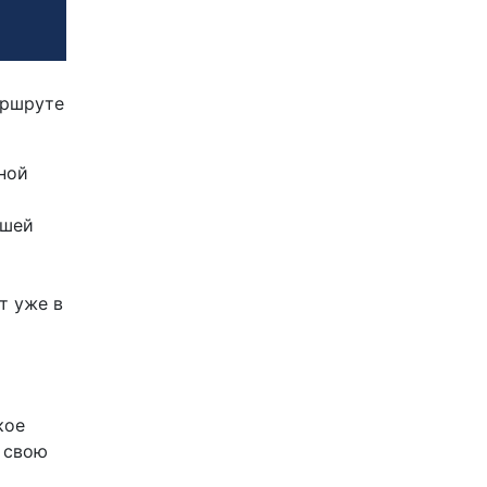
аршруте
ной
йшей
т уже в
кое
в свою