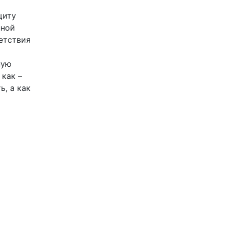
щиту
нной
етствия
ную
 как –
ь, а как